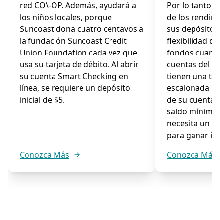
red CO\-OP. Además, ayudará a
Por lo tanto, 
los niños locales, porque
de los rendim
Suncoast dona cuatro centavos a
sus depósitos,
la fundación Suncoast Credit
flexibilidad d
Union Foundation cada vez que
fondos cuando
usa su tarjeta de débito. Al abrir
cuentas del 
su cuenta Smart Checking en
tienen una ta
línea, se requiere un depósito
escalonada ba
inicial de $5.
de su cuenta.
saldo mínimo,
necesita un m
para ganar int
Conozca Más
Conozca Más