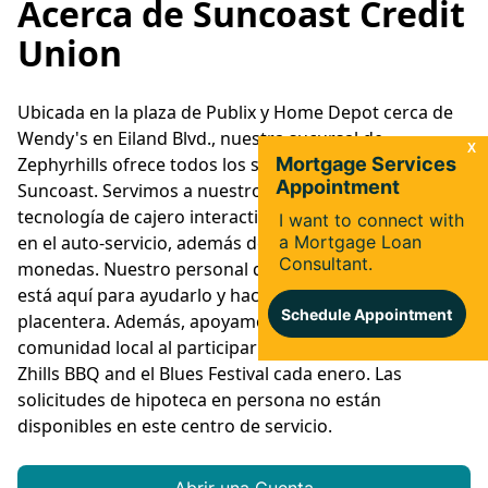
Acerca de Suncoast Credit
Union
Ubicada en la plaza de Publix y Home Depot cerca de
Wendy's en Eiland Blvd., nuestra sucursal de
Zephyrhills ofrece todos los servicios que espera de
Suncoast. Servimos a nuestros miembros con
tecnología de cajero interactivo (ITM) en el vestíbulo y
en el auto-servicio, además de una máquina de
monedas. Nuestro personal dedicado y capacitado
está aquí para ayudarlo y hacer que su visita sea
placentera. Además, apoyamos con orgullo a nuestra
comunidad local al participar anualmente en el Pigz in
Zhills BBQ and el Blues Festival cada enero. Las
solicitudes de hipoteca en persona no están
disponibles en este centro de servicio.