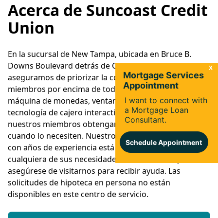
Acerca de Suncoast Credit
Union
En la sucursal de New Tampa, ubicada en Bruce B.
Downs Boulevard detrás de Chick Fil-A, nos
aseguramos de priorizar la comodidad para nuestros
miembros por encima de todo. Contamos con una
máquina de monedas, ventanilla de auto-servicio y
tecnología de cajero interactivo (ITM) para que
nuestros miembros obtengan lo que necesiten
cuando lo necesiten. Nuestro personal experimentado
con años de experiencia está ansioso por ayudarlo con
cualquiera de sus necesidades bancarias, así que
asegúrese de visitarnos para recibir ayuda. Las
solicitudes de hipoteca en persona no están
disponibles en este centro de servicio.