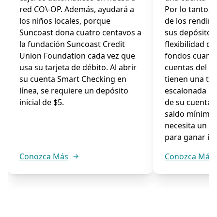
red CO\-OP. Además, ayudará a
Por lo tanto, 
los niños locales, porque
de los rendim
Suncoast dona cuatro centavos a
sus depósitos,
la fundación Suncoast Credit
flexibilidad d
Union Foundation cada vez que
fondos cuando
usa su tarjeta de débito. Al abrir
cuentas del 
su cuenta Smart Checking en
tienen una ta
línea, se requiere un depósito
escalonada ba
inicial de $5.
de su cuenta.
saldo mínimo,
necesita un m
para ganar int
Conozca Más
Conozca Más